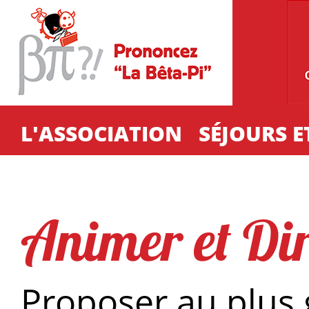
Aller au contenu principal
L'ASSOCIATION
SÉJOURS E
Animer et Dir
Proposer au plus