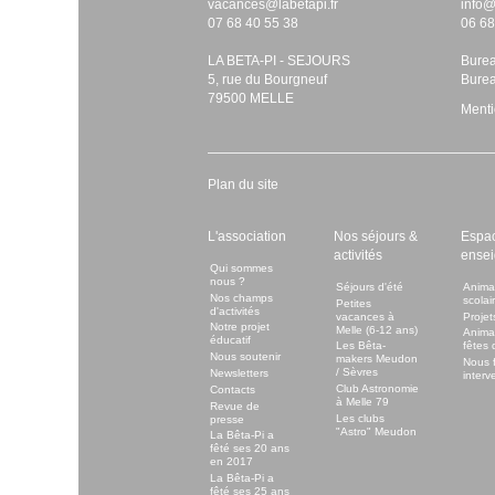
vacances@labetapi.fr
info@
07 68 40 55 38
06 68
LA BETA-PI - SEJOURS
Bure
5, rue du Bourgneuf
Bure
79500 MELLE
Menti
Plan du site
L'association
Nos séjours &
Espa
activités
ensei
Qui sommes
nous ?
Séjours d'été
Anima
Nos champs
scolai
Petites
d'activités
vacances à
Projet
Notre projet
Melle (6-12 ans)
Anima
éducatif
Les Bêta-
fêtes 
Nous soutenir
makers Meudon
Nous f
/ Sèvres
Newsletters
interve
Club Astronomie
Contacts
à Melle 79
Revue de
Les clubs
presse
"Astro" Meudon
La Bêta-Pi a
fêté ses 20 ans
en 2017
La Bêta-Pi a
fêté ses 25 ans