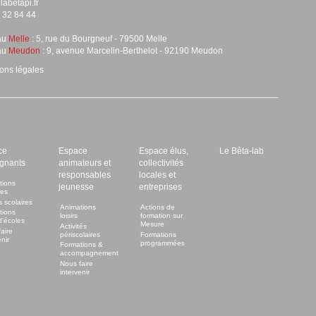
labetapi.fr
 32 84 44
au
Melle
: 5, rue du Bourgneuf - 79500 Melle
au
Meudon
: 9, avenue Marcelin-Berthelot - 92190 Meudon
ons légales
ce
Espace
Espace élus,
Le Bêta-lab
gnants
animateurs et
collectivités
responsables
locales et
tions
jeunesse
entreprises
res
s scolaires
Animations
Actions de
tions
loisirs
formation sur
d'écoles
Mesure
Activités
aire
périscolaires
Formations
nir
programmées
Formations &
accompagnement
Nous faire
intervenir