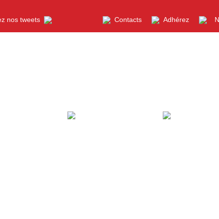
z nos tweets
Contacts
Adhérez
New