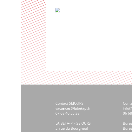
Contact SÉJOURS
Cont
vacances@labetapi.fr
info@
07 68 40 55 38
06 68
LA BETA-PI - SEJOURS
Bure
5, rue du Bourgneuf
Bure