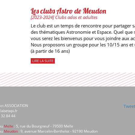
Les clubs Astro de Meudon
[2023-2024] Clubs ados et adultes
Le club est un temps de rencontre pour partager s
des thématiques Astronomie et Espace. Quel que s
vous serez les bienvenus pour vous joindre aux ac
Nous proposons un groupe pour les 10/15 ans et 
(à partir de 16 ans)
LIRE LA SUITE
act ASSOCIATION
Tweet
labetapi.fr
 32 84 44
au
Melle
: 5, rue du Bourgneuf - 79500 Melle
au
Meudon
: 9, avenue Marcelin-Berthelot - 92190 Meudon