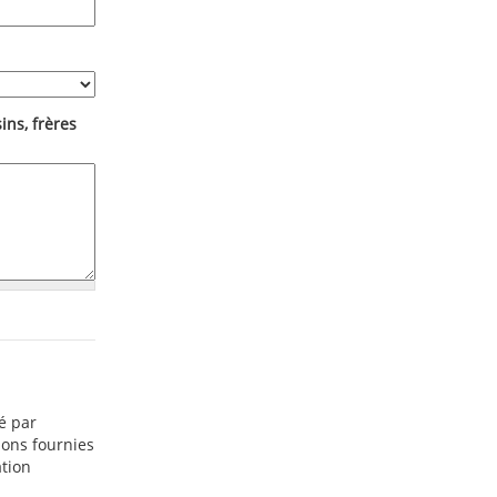
ins, frères
é par
tions fournies
ation