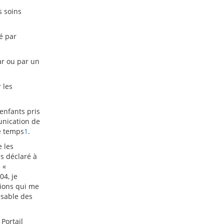
s soins
é par
ar ou par un
 les
 enfants pris
unication de
le temps
1
.
e les
s déclaré à
 «
04, je
tions qui me
nsable des
Portail