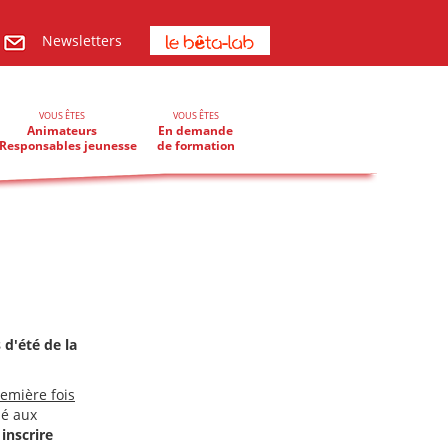
Newsletters
VOUS ÊTES
VOUS ÊTES
Animateurs
En demande
Responsables jeunesse
de formation
d'été de la
remière fois
pé aux
inscrire