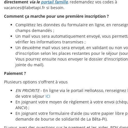
directement
via le
portail famille
, redemandez vos codes à
vacances@labetapi.fr si besoin.
Comment ça marche pour une première inscription ?
Complétez les données du formulaire en ligne, en renseign
champs demandés ;
Un mail vous sera automatiquement envoyé, vous permett
vérifier les informations transmises ;
Un deuxième mail vous sera envoyé, en validant ou non 
d'inscription selon les places restantes pour le séjour (sous
Vous pourrez ensuite nous envoyer le dossier d'inscription
jointe du mail).
Paiement ?
Plusieurs options s'offrent à vous
EN PRIORITE
- En ligne via le portail HelloAsso, renseignez
de votre séjour
ICI
En joignant votre moyen de règlement à votre envoi (chèq
ANCV) ;
En joignant votre formulaire d'aide (ou votre papier libre p
demande de bourse de solidarité de La Bêta-Pi).
Si vous avez des questions sur le paement et les aides, RDV dan