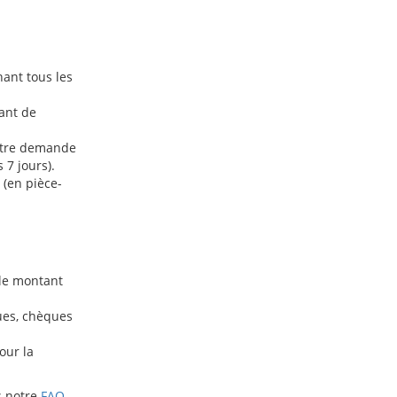
ant tous les
ant de
votre demande
 7 jours).
 (en pièce-
 le montant
ues, chèques
our la
s notre
FAQ